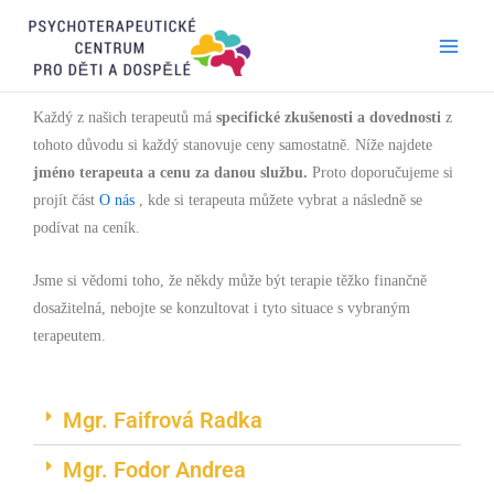
Přeskočit
na
obsah
Každý z našich terapeutů má
specifické zkušenosti a dovednosti
z
tohoto důvodu si každý stanovuje ceny samostatně. Níže najdete
jméno terapeuta a cenu za danou službu.
Proto doporučujeme si
projít část
O nás
, kde si terapeuta můžete vybrat a následně se
podívat na ceník.
Jsme si vědomi toho, že někdy může být terapie těžko finančně
dosažitelná, nebojte se konzultovat i tyto situace s vybraným
terapeutem.
Mgr. Faifrová Radka
Mgr. Fodor Andrea